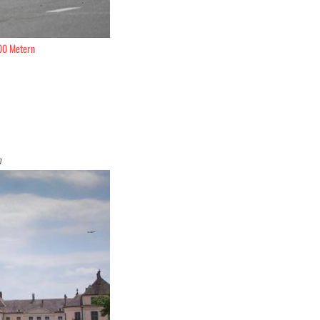
500 Metern
7