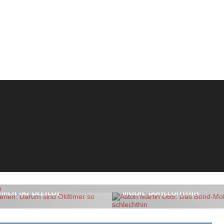
TIMER RESTAURIEREN
2018
WISSENWERT
APRIL 28, 2018
AB 1941
OLDTIMER
 PERLEN: DARUM SIND
ASTON MARTIN DB5: DAS 
IMER SO BELIEBT
MOBIL SCHLECHTHIN