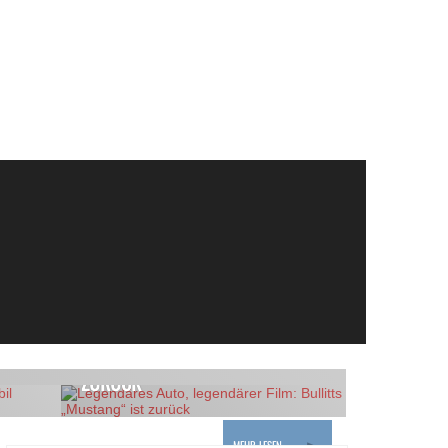
APRIL 24, 2018
WISSENWERT
LEGENDÄRES AUTO, LEGENDÄRER
BOND-
FILM: BULLITTS „MUSTANG“ IST
ZURÜCK
MEHR LESEN
MEHR LESEN
MEHR LESEN