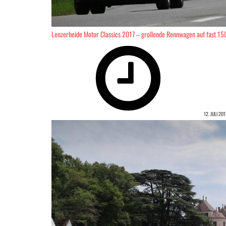
Lenzerheide Motor Classics 2017 – grollende Rennwagen auf fast 1
12. JULI 201