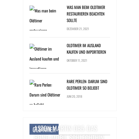
WAS MAN BEIM OLDTIMER
RESTAURIEREN BEACHTEN
SOLLTE
DEZEMBER 21, 2021
OLDTIMER IM AUSLAND
KAUFEN UND IMPORTIEREN
OKTOBER 11, 2021
RARE PERLEN: DARUM SIND
OLDTIMER SO BELIEBT
JUNI 20, 2018
ASTON MARTIN DB5: DAS
OLDTIMER
BOND-MOBIL SCHLECHTHIN