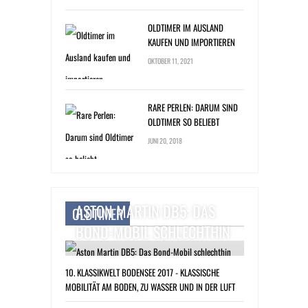
OLDTIMER IM AUSLAND
KAUFEN UND IMPORTIEREN
OKTOBER 11, 2021
RARE PERLEN: DARUM SIND
OLDTIMER SO BELIEBT
JUNI 20, 2018
ASTON MARTIN DB5: DAS
OLDTIMER
BOND-MOBIL SCHLECHTHIN
10. KLASSIKWELT BODENSEE 2017 - KLASSISCHE
MOBILITÄT AM BODEN, ZU WASSER UND IN DER LUFT