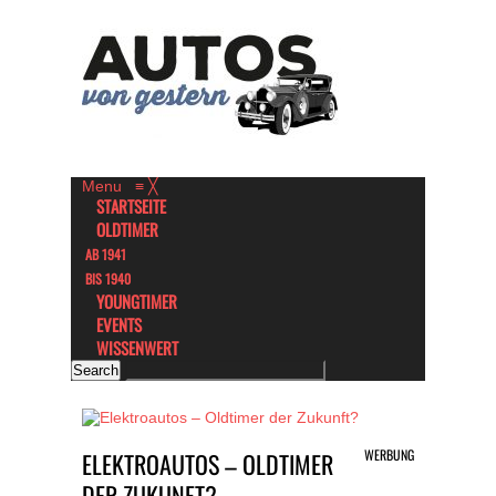
Menu
≡
╳
STARTSEITE
OLDTIMER
AB 1941
BIS 1940
YOUNGTIMER
EVENTS
WISSENWERT
WERBUNG
ELEKTROAUTOS – OLDTIMER
DER ZUKUNFT?