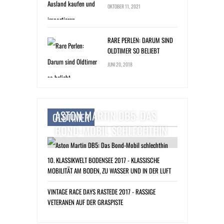
OKTOBER 11, 2021
RARE PERLEN: DARUM SIND
OLDTIMER SO BELIEBT
JUNI 20, 2018
ASTON MARTIN DB5: DAS
OLDTIMER
BOND-MOBIL SCHLECHTHIN
10. KLASSIKWELT BODENSEE 2017 - KLASSISCHE
MOBILITÄT AM BODEN, ZU WASSER UND IN DER LUFT
VINTAGE RACE DAYS RASTEDE 2017 - RASSIGE
VETERANEN AUF DER GRASPISTE