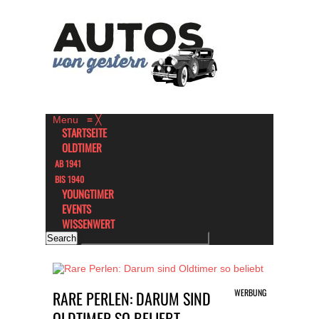
Menu
≡
╳
STARTSEITE
OLDTIMER
AB 1941
BIS 1940
YOUNGTIMER
EVENTS
WISSENWERT
WERBUNG
RARE PERLEN: DARUM SIND
OLDTIMER SO BELIEBT