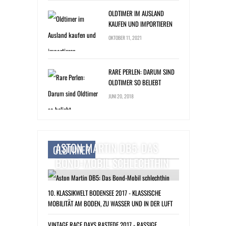
OLDTIMER IM AUSLAND
KAUFEN UND IMPORTIEREN
OKTOBER 11, 2021
RARE PERLEN: DARUM SIND
OLDTIMER SO BELIEBT
JUNI 20, 2018
ASTON MARTIN DB5: DAS
OLDTIMER
BOND-MOBIL SCHLECHTHIN
10. KLASSIKWELT BODENSEE 2017 - KLASSISCHE
MOBILITÄT AM BODEN, ZU WASSER UND IN DER LUFT
VINTAGE RACE DAYS RASTEDE 2017 - RASSIGE