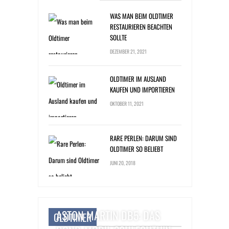
WAS MAN BEIM OLDTIMER
RESTAURIEREN BEACHTEN
SOLLTE
DEZEMBER 21, 2021
OLDTIMER IM AUSLAND
KAUFEN UND IMPORTIEREN
OKTOBER 11, 2021
RARE PERLEN: DARUM SIND
OLDTIMER SO BELIEBT
JUNI 20, 2018
ASTON MARTIN DB5: DAS
OLDTIMER