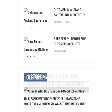
OLDTIMER IM AUSLAND
KAUFEN UND IMPORTIEREN
OKTOBER 11, 2021
RARE PERLEN: DARUM SIND
OLDTIMER SO BELIEBT
JUNI 20, 2018
ASTON MARTIN DB5: DAS
OLDTIMER
BOND-MOBIL SCHLECHTHIN
10. KLASSIKWELT BODENSEE 2017 - KLASSISCHE
MOBILITÄT AM BODEN, ZU WASSER UND IN DER LUFT