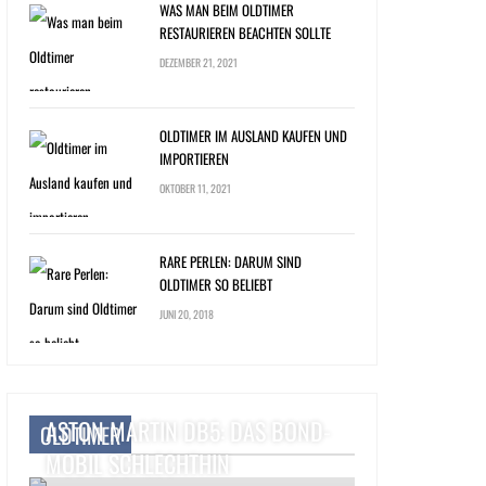
WAS MAN BEIM OLDTIMER
RESTAURIEREN BEACHTEN SOLLTE
DEZEMBER 21, 2021
OLDTIMER IM AUSLAND KAUFEN UND
IMPORTIEREN
OKTOBER 11, 2021
RARE PERLEN: DARUM SIND
OLDTIMER SO BELIEBT
JUNI 20, 2018
ASTON MARTIN DB5: DAS BOND-
OLDTIMER
MOBIL SCHLECHTHIN