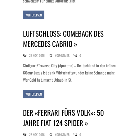
schwelgen: Für einige Autofans gibt
WEITERLESEN
LUFTSCHLOSS: COMEBACK DES
MERCEDES CABRIO »
23 NOV, 2016
YOUNGTIMER
0
Stuttgart/Traverse City (dpa/tmn) – Deutschland in den frühen
60ern: Luxus ist dank Wirtschaftswunder keine Schande mehr.
Wer Geld hat, macht Urlaub in St.
WEITERLESEN
DER «FERRARI FÜRS VOLK»: 50
JAHRE FIAT 124 SPIDER »
23 NOV, 2016
YOUNGTIMER
0