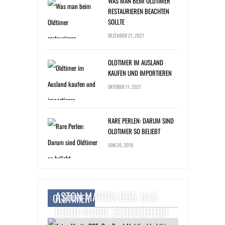
WAS MAN BEIM OLDTIMER
RESTAURIEREN BEACHTEN
SOLLTE
DEZEMBER 21, 2021
OLDTIMER IM AUSLAND
KAUFEN UND IMPORTIEREN
OKTOBER 11, 2021
RARE PERLEN: DARUM SIND
OLDTIMER SO BELIEBT
JUNI 20, 2018
ASTON MARTIN DB5: DAS
OLDTIMER
BOND-MOBIL SCHLECHTHIN