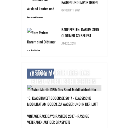
KAUFEN UND IMPORTIEREN
OKTOBER 11, 2021
RARE PERLEN: DARUM SIND
OLDTIMER SO BELIEBT
JUNI 20, 2018
ASTON MARTIN DB5: DAS
OLDTIMER
BOND-MOBIL SCHLECHTHIN
10. KLASSIKWELT BODENSEE 2017 - KLASSISCHE
MOBILITÄT AM BODEN, ZU WASSER UND IN DER LUFT
VINTAGE RACE DAYS RASTEDE 2017 - RASSIGE
VETERANEN AUF DER GRASPISTE