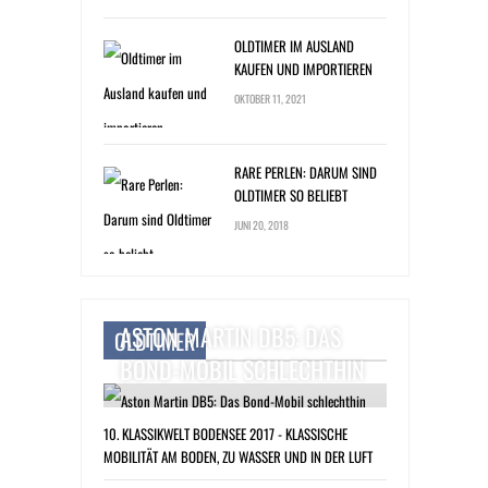
OLDTIMER IM AUSLAND
KAUFEN UND IMPORTIEREN
OKTOBER 11, 2021
RARE PERLEN: DARUM SIND
OLDTIMER SO BELIEBT
JUNI 20, 2018
ASTON MARTIN DB5: DAS
OLDTIMER
BOND-MOBIL SCHLECHTHIN
10. KLASSIKWELT BODENSEE 2017 - KLASSISCHE
MOBILITÄT AM BODEN, ZU WASSER UND IN DER LUFT