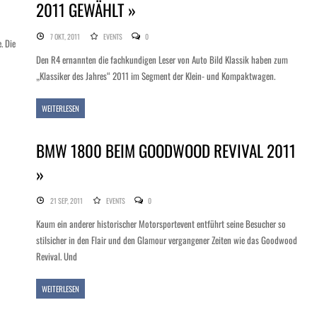
2011 GEWÄHLT »
7 OKT, 2011
EVENTS
0
. Die
Den R4 ernannten die fachkundigen Leser von Auto Bild Klassik haben zum
„Klassiker des Jahres“ 2011 im Segment der Klein- und Kompaktwagen.
WEITERLESEN
BMW 1800 BEIM GOODWOOD REVIVAL 2011
»
21 SEP, 2011
EVENTS
0
Kaum ein anderer historischer Motorsportevent entführt seine Besucher so
stilsicher in den Flair und den Glamour vergangener Zeiten wie das Goodwood
Revival. Und
WEITERLESEN