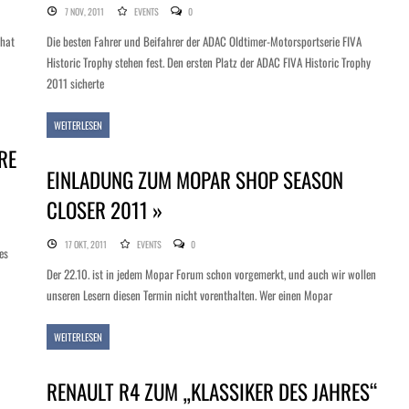
7 NOV, 2011
EVENTS
0
 hat
Die besten Fahrer und Beifahrer der ADAC Oldtimer-Motorsportserie FIVA
Historic Trophy stehen fest. Den ersten Platz der ADAC FIVA Historic Trophy
2011 sicherte
WEITERLESEN
RE
EINLADUNG ZUM MOPAR SHOP SEASON
CLOSER 2011 »
17 OKT, 2011
EVENTS
0
es
Der 22.10. ist in jedem Mopar Forum schon vorgemerkt, und auch wir wollen
unseren Lesern diesen Termin nicht vorenthalten. Wer einen Mopar
WEITERLESEN
RENAULT R4 ZUM „KLASSIKER DES JAHRES“