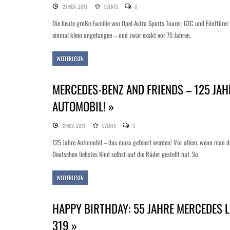
21 NOV, 2011
EVENTS
0
Die heute große Familie von Opel Astra Sports Tourer, GTC und Fünftürer
einmal klein angefangen – und zwar exakt vor 75 Jahren.
WEITERLESEN
MERCEDES-BENZ AND FRIENDS – 125 JAH
AUTOMOBIL! »
2 NOV, 2011
EVENTS
0
125 Jahre Automobil – das muss gefeiert werden! Vor allem, wenn man d
Deutschen liebstes Kind selbst auf die Räder gestellt hat. So
WEITERLESEN
HAPPY BIRTHDAY: 55 JAHRE MERCEDES L
319 »