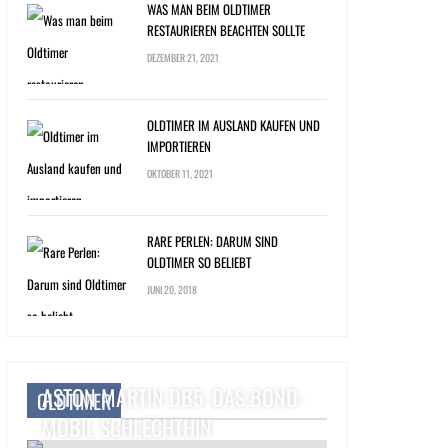
WAS MAN BEIM OLDTIMER
RESTAURIEREN BEACHTEN SOLLTE
DEZEMBER 21, 2021
OLDTIMER IM AUSLAND KAUFEN UND
IMPORTIEREN
OKTOBER 11, 2021
RARE PERLEN: DARUM SIND
OLDTIMER SO BELIEBT
JUNI 20, 2018
ASTON MARTIN DB5: DAS BOND-
OLDTIMER
MOBIL SCHLECHTHIN