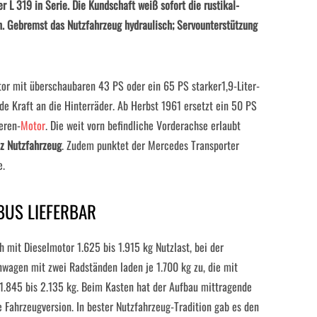
 L 319 in Serie. Die Kundschaft weiß sofort die rustikal-
n. Gebremst das Nutzfahrzeug hydraulisch; Servounterstützung
tor mit überschaubaren 43 PS oder ein 65 PS starker1,9-Liter-
nde Kraft an die Hinterräder. Ab Herbst 1961 ersetzt ein 50 PS
eren-
Motor
. Die weit vorn befindliche Vorderachse erlaubt
z Nutzfahrzeug
. Zudem punktet der Mercedes Transporter
e.
BUS LIEFERBAR
 mit Dieselmotor 1.625 bis 1.915 kg Nutzlast, bei der
nwagen mit zwei Radständen laden je 1.700 kg zu, die mit
1.845 bis 2.135 kg. Beim Kasten hat der Aufbau mittragende
e Fahrzeugversion. In bester Nutzfahrzeug-Tradition gab es den