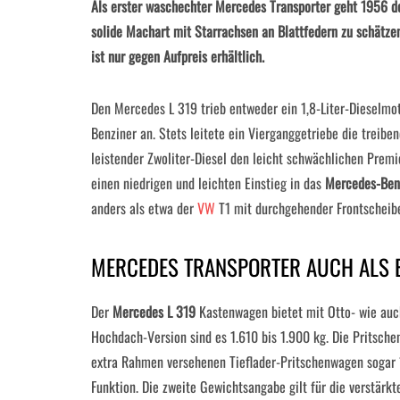
Als erster waschechter Mercedes Transporter geht 1956 der
solide Machart mit Starrachsen an Blattfedern zu schätze
ist nur gegen Aufpreis erhältlich.
Den Mercedes L 319 trieb entweder ein 1,8-Liter-Dieselmo
Benziner an. Stets leitete ein Vierganggetriebe die treibe
leistender Zwoliter-Diesel den leicht schwächlichen Premi
einen niedrigen und leichten Einstieg in das
Mercedes-Ben
anders als etwa der
VW
T1 mit durchgehender Frontscheib
MERCEDES TRANSPORTER AUCH ALS 
Der
Mercedes L 319
Kastenwagen bietet mit Otto- wie auch
Hochdach-Version sind es 1.610 bis 1.900 kg. Die Pritsche
extra Rahmen versehenen Tieflader-Pritschenwagen sogar 
Funktion. Die zweite Gewichtsangabe gilt für die verstärkt