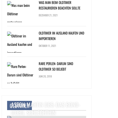
WAS MAN BEIM OLDTIMER
RESTAURIEREN BEACHTEN SOLLTE
DEZEMBER 21, 2021
OLDTIMER IM AUSLAND KAUFEN UND
IMPORTIEREN
OKTOBER 11, 2021
RARE PERLEN: DARUM SIND
OLDTIMER SO BELIEBT
JUNI 20, 2018
ASTON MARTIN DB5: DAS BOND-
OLDTIMER
MOBIL SCHLECHTHIN