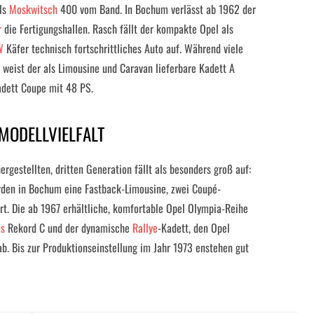
als
Moskwitsch
400 vom Band. In Bochum verlässt ab 1962 der
r
die Fertigungshallen. Rasch fällt der kompakte Opel als
W
Käfer technisch fortschrittliches Auto auf. Während viele
eist der als Limousine und Caravan lieferbare Kadett A
Kadett Coupe mit 48 PS.
MODELLVIELFALT
ergestellten, dritten Generation fällt als besonders groß auf:
rden in Bochum eine Fastback-Limousine, zwei Coupé-
ert. Die ab 1967 erhältliche, komfortable Opel Olympia-Reihe
ls
Rekord C und der dynamische
Rallye
-Kadett, den Opel
ab. Bis zur Produktionseinstellung im Jahr 1973 enstehen gut