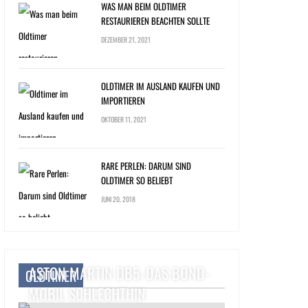
WAS MAN BEIM OLDTIMER
RESTAURIEREN BEACHTEN SOLLTE
DEZEMBER 21, 2021
OLDTIMER IM AUSLAND KAUFEN UND
IMPORTIEREN
OKTOBER 11, 2021
RARE PERLEN: DARUM SIND
OLDTIMER SO BELIEBT
JUNI 20, 2018
ASTON MARTIN DB5: DAS BOND-
OLDTIMER
MOBIL SCHLECHTHIN