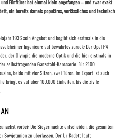
C und Fünftürer hat einmal klein angefangen – und zwar exakt
tt, ein bereits damals populäres, verlässliches und technisch
ajahr 1936 sein Angebot und begibt sich erstmals in die
sselsheimer Ingenieure auf bewährtes zurück: Der Opel P4
nder, der Olympia die moderne Optik und die hier erstmals in
er selbsttragenden Ganzstahl-Karosserie. Für 2100
sine, beide mit vier Sitzen, zwei Türen. Im Export ist auch
he bringt es auf über 100.000 Einheiten, bis die zivile
.
 AN
zunächst vorbei: Die Siegermächte entscheiden, die gesamten
r Sowjetunion zu überlassen. Der Ur-Kadett läuft