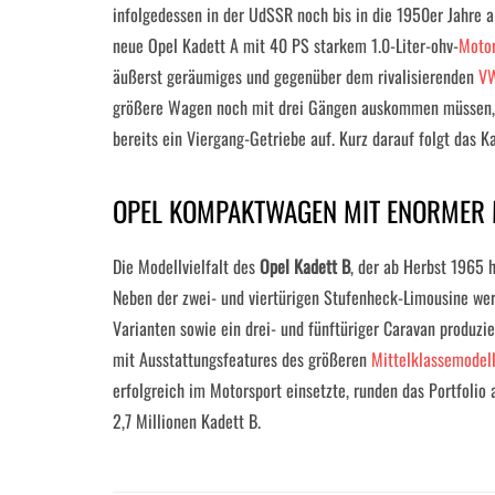
infolgedessen in der UdSSR noch bis in die 1950er Jahre 
neue Opel Kadett A mit 40 PS starkem 1.0-Liter-ohv-
Moto
äußerst geräumiges und gegenüber dem rivalisierenden
V
größere Wagen noch mit drei Gängen auskommen müssen, w
bereits ein Viergang-Getriebe auf. Kurz darauf folgt das 
OPEL KOMPAKTWAGEN MIT ENORMER 
Die Modellvielfalt des
Opel Kadett B
, der ab Herbst 1965 h
Neben der zwei- und viertürigen Stufenheck-Limousine we
Varianten sowie ein drei- und fünftüriger Caravan produzi
mit Ausstattungsfeatures des größeren
Mittelklassemodel
erfolgreich im Motorsport einsetzte, runden das Portfolio 
2,7 Millionen Kadett B.