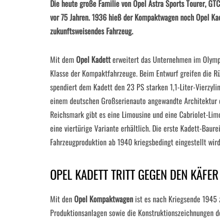
Die heute große Familie von Opel Astra Sports Tourer, GT
vor 75 Jahren. 1936 hieß der Kompaktwagen noch Opel Kade
zukunftsweisendes Fahrzeug.
Mit dem
Opel Kadett
erweitert das Unternehmen im Olympi
Klasse der Kompaktfahrzeuge. Beim Entwurf greifen die Rü
spendiert dem Kadett den 23 PS starken 1,1-Liter-Vierzyli
einem deutschen Großserienauto angewandte Architektur d
Reichsmark gibt es eine Limousine und eine Cabriolet-Limou
eine viertürige Variante erhältlich. Die erste Kadett-Baurei
Fahrzeugproduktion ab 1940 kriegsbedingt eingestellt wird
OPEL KADETT TRITT GEGEN DEN KÄFER
Mit den
Opel Kompaktwagen
ist es nach Kriegsende 1945 
Produktionsanlagen sowie die Konstruktionszeichnungen de