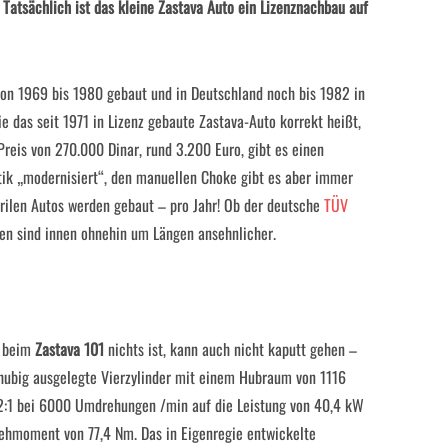
Tatsächlich ist das kleine Zastava Auto ein Lizenznachbau auf
on 1969 bis 1980 gebaut und in Deutschland noch bis 1982 in
ie das seit 1971 in Lizenz gebaute Zastava-Auto korrekt heißt,
eis von 270.000 Dinar, rund 3.200 Euro, gibt es einen
astik „modernisiert“, den manuellen Choke gibt es aber immer
rrilen Autos werden gebaut – pro Jahr! Ob der deutsche
TÜV
onen sind innen ohnehin um Längen ansehnlicher.
e beim
Zastava 101
nichts ist, kann auch nicht kaputt gehen –
ubig ausgelegte Vierzylinder mit einem Hubraum von 1116
2:1 bei 6000 Umdrehungen /min auf die Leistung von 40,4 kW
ehmoment von 77,4 Nm. Das in Eigenregie entwickelte