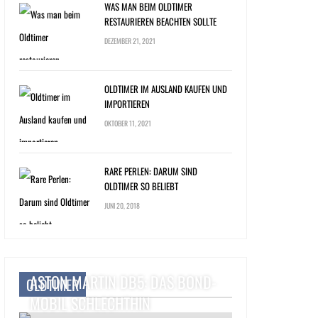
WAS MAN BEIM OLDTIMER
RESTAURIEREN BEACHTEN SOLLTE
DEZEMBER 21, 2021
OLDTIMER IM AUSLAND KAUFEN UND
IMPORTIEREN
OKTOBER 11, 2021
RARE PERLEN: DARUM SIND
OLDTIMER SO BELIEBT
JUNI 20, 2018
ASTON MARTIN DB5: DAS BOND-
OLDTIMER
MOBIL SCHLECHTHIN