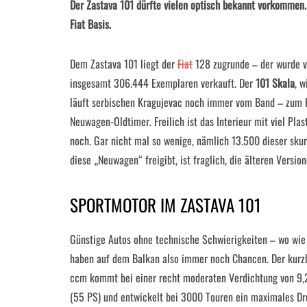
Der Zastava 101 dürfte vielen optisch bekannt vorkommen. 
Fiat Basis.
Dem Zastava 101 liegt der
Fiat
128 zugrunde – der wurde v
insgesamt 306.444 Exemplaren verkauft. Der
101 Skala
, w
läuft serbischen Kragujevac noch immer vom Band – zum Pr
Neuwagen-Oldtimer. Freilich ist das Interieur mit viel Pl
noch. Gar nicht mal so wenige, nämlich 13.500 dieser sku
diese „Neuwagen“ freigibt, ist fraglich, die älteren Versi
SPORTMOTOR IM ZASTAVA 101
Günstige Autos ohne technische Schwierigkeiten – wo wi
haben auf dem Balkan also immer noch Chancen. Der kurzh
ccm kommt bei einer recht moderaten Verdichtung von 9,
(55 PS) und entwickelt bei 3000 Touren ein maximales Dr