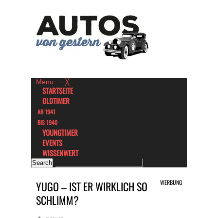
Menu
≡
╳
STARTSEITE
OLDTIMER
AB 1941
BIS 1940
YOUNGTIMER
EVENTS
WISSENWERT
WERBUNG
YUGO – IST ER WIRKLICH SO
SCHLIMM?