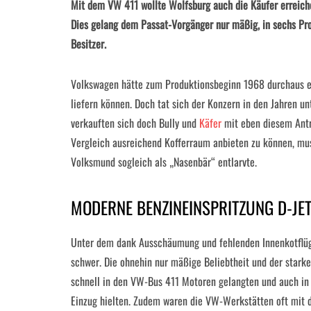
Mit dem VW 411 wollte Wolfsburg auch die Käufer erreichen
Dies gelang dem Passat-Vorgänger nur mäßig, in sechs Pr
Besitzer.
Volkswagen hätte zum Produktionsbeginn 1968 durchaus e
liefern können. Doch tat sich der Konzern in den Jahren u
verkauften sich doch Bully und
Käfer
mit
eben diesem Antr
Vergleich ausreichend Kofferraum anbieten zu können, mus
Volksmund sogleich als „Nasenbär“ entlarvte.
MODERNE BENZINEINSPRITZUNG D-JE
Unter dem dank Ausschäumung und fehlenden Innenkotflüge
schwer. Die ohnehin nur mäßige Beliebtheit und der stark
schnell in den VW-Bus 411 Motoren gelangten und auch i
Einzug hielten. Zudem waren die VW-Werkstätten oft mit d