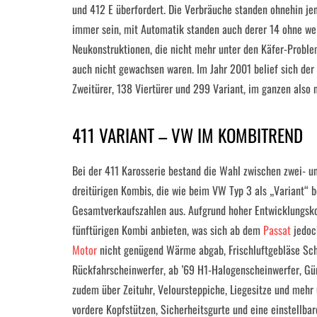
und 412 E überfordert. Die Verbräuche standen ohnehin jens
immer sein, mit Automatik standen auch derer 14 ohne we
Neukonstruktionen, die nicht mehr unter den Käfer-Proble
auch nicht gewachsen waren. Im Jahr 2001 belief sich der
Zweitürer, 138 Viertürer und 299 Variant, im ganzen also 
411 VARIANT – VW IM KOMBITREND
Bei der 411 Karosserie bestand die Wahl zwischen zwei- u
dreitürigen Kombis, die wie beim VW Typ 3 als „Variant“ 
Gesamtverkaufszahlen aus. Aufgrund hoher Entwicklungs
fünftürigen Kombi anbieten, was sich ab dem
Passat
jedoch
Motor
nicht genügend Wärme abgab, Frischluftgebläse Sch
Rückfahrscheinwerfer, ab ’69 H1-Halogenscheinwerfer, Gürt
zudem über Zeituhr, Veloursteppiche, Liegesitze und mehr
vordere Kopfstützen, Sicherheitsgurte und eine einstellbar