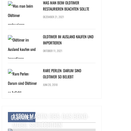
WAS MAN BEIM OLDTIMER
RESTAURIEREN BEACHTEN SOLLTE
DEZEMBER 21, 2021
OLDTIMER IM AUSLAND KAUFEN UND
IMPORTIEREN
OKTOBER 11, 2021
RARE PERLEN: DARUM SIND
OLDTIMER SO BELIEBT
JUNI 20, 2018
ASTON MARTIN DB5: DAS BOND-
OLDTIMER
MOBIL SCHLECHTHIN