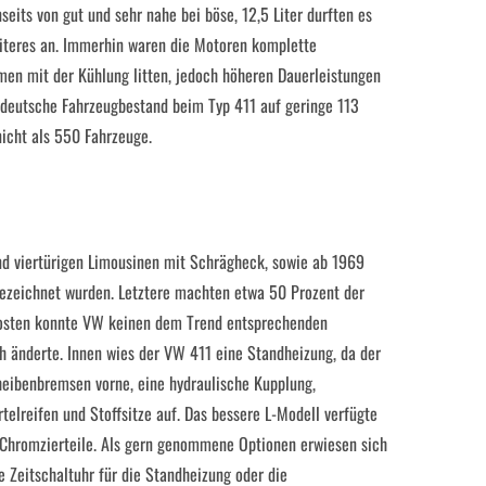
eits von gut und sehr nahe bei böse, 12,5 Liter durften es
iteres an. Immerhin waren die Motoren komplette
men mit der Kühlung litten, jedoch höheren Dauerleistungen
 deutsche Fahrzeugbestand beim Typ 411 auf geringe 113
nicht als 550 Fahrzeuge.
nd viertürigen Limousinen mit Schrägheck, sowie ab 1969
bezeichnet wurden. Letztere machten etwa 50 Prozent der
kosten konnte VW keinen dem Trend entsprechenden
 änderte. Innen wies der VW 411 eine Standheizung, da der
eibenbremsen vorne, eine hydraulische Kupplung,
elreifen und Stoffsitze auf. Das bessere L-Modell verfügte
 Chromzierteile. Als gern genommene Optionen erwiesen sich
e Zeitschaltuhr für die Standheizung oder die