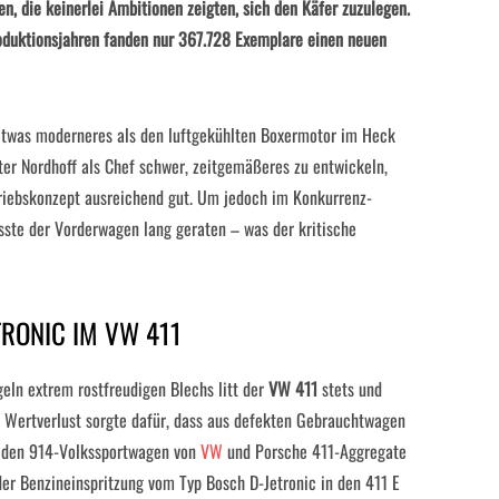
, die keinerlei Ambitionen zeigten, sich den Käfer zuzulegen.
oduktionsjahren fanden nur 367.728 Exemplare einen neuen
twas moderneres als den luftgekühlten Boxermotor im Heck
nter Nordhoff als Chef schwer, zeitgemäßeres zu entwickeln,
iebskonzept ausreichend gut. Um jedoch im Konkurrenz-
ste der Vorderwagen lang geraten – was der kritische
TRONIC IM VW 411
ln extrem rostfreudigen Blechs litt der
VW 411
stets und
e Wertverlust sorgte dafür, dass aus defekten Gebrauchtwagen
n den 914-Volkssportwagen von
VW
und Porsche 411-Aggregate
er Benzineinspritzung vom Typ Bosch D-Jetronic in den 411 E