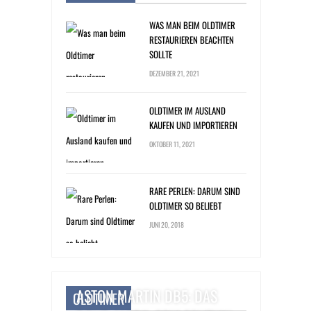
WAS MAN BEIM OLDTIMER
RESTAURIEREN BEACHTEN
SOLLTE
DEZEMBER 21, 2021
OLDTIMER IM AUSLAND
KAUFEN UND IMPORTIEREN
OKTOBER 11, 2021
RARE PERLEN: DARUM SIND
OLDTIMER SO BELIEBT
JUNI 20, 2018
ASTON MARTIN DB5: DAS
OLDTIMER