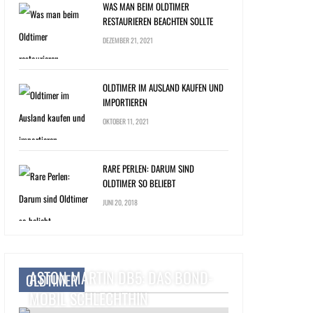
WAS MAN BEIM OLDTIMER
RESTAURIEREN BEACHTEN SOLLTE
DEZEMBER 21, 2021
OLDTIMER IM AUSLAND KAUFEN UND
IMPORTIEREN
OKTOBER 11, 2021
RARE PERLEN: DARUM SIND
OLDTIMER SO BELIEBT
JUNI 20, 2018
ASTON MARTIN DB5: DAS BOND-
OLDTIMER
MOBIL SCHLECHTHIN