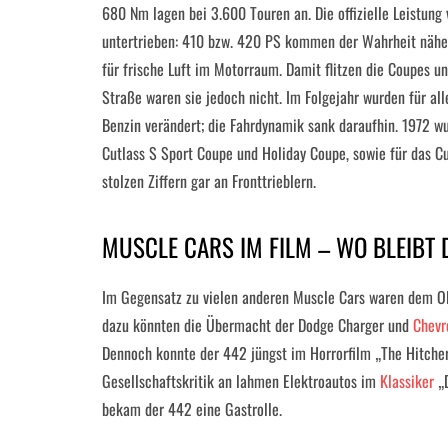
680 Nm lagen bei 3.600 Touren an. Die offizielle Leistun
untertrieben: 410 bzw. 420 PS kommen der Wahrheit nähe
für frische Luft im Motorraum. Damit flitzen die Coupes u
Straße waren sie jedoch nicht. Im Folgejahr wurden für a
Benzin verändert; die Fahrdynamik sank daraufhin. 1972 wu
Cutlass S Sport Coupe und Holiday Coupe, sowie für das C
stolzen Ziffern gar an Fronttrieblern.
MUSCLE CARS IM FILM – WO BLEIBT 
Im Gegensatz zu vielen anderen Muscle Cars waren dem Ol
dazu könnten die Übermacht der Dodge Charger und
Chevr
Dennoch konnte der 442 jüngst im Horrorfilm „The Hitcher“
Gesellschaftskritik an lahmen Elektroautos im
Klassiker
„D
bekam der 442 eine Gastrolle.