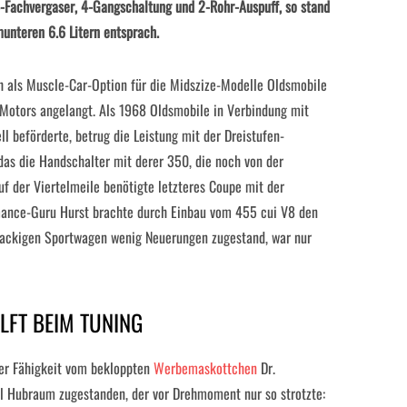
-Fachvergaser, 4-Gangschaltung und 2-Rohr-Auspuff, so stand
unteren 6.6 Litern entsprach.
h als Muscle-Car-Option für die Midszize-Modelle Oldsmobile
 Motors angelangt. Als 1968 Oldsmobile in Verbindung mit
 beförderte, betrug die Leistung mit der Dreistufen-
s die Handschalter mit derer 350, die noch von der
 der Viertelmeile benötigte letzteres Coupe mit der
ance-Guru Hurst brachte durch Einbau vom 455 cui V8 den
zackigen Sportwagen wenig Neuerungen zugestand, war nur
LFT BEIM TUNING
er Fähigkeit vom bekloppten
Werbemaskottchen
Dr.
l Hubraum zugestanden, der vor Drehmoment nur so strotzte: