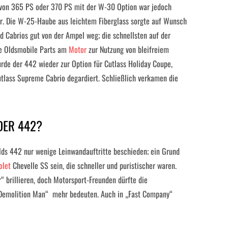
g von 365 PS oder 370 PS mit der W-30 Option war jedoch
r. Die W-25-Haube aus leichtem Fiberglass sorgte auf Wunsch
nd Cabrios gut von der Ampel weg; die schnellsten auf der
lle Oldsmobile Parts am
Motor
zur Nutzung von bleifreiem
rde der 442 wieder zur Option für Cutlass Holiday Coupe,
utlass Supreme Cabrio degardiert. Schließlich verkamen die
DER 442?
ds 442 nur wenige Leinwandauftritte beschieden; ein Grund
olet
Chevelle SS sein, die schneller und puristischer waren.
 brillieren, doch Motorsport-Freunden dürfte die
emolition Man“ mehr bedeuten. Auch in „Fast Company“