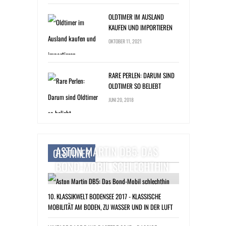
OLDTIMER IM AUSLAND
KAUFEN UND IMPORTIEREN
OKTOBER 11, 2021
RARE PERLEN: DARUM SIND
OLDTIMER SO BELIEBT
JUNI 20, 2018
ASTON MARTIN DB5: DAS
OLDTIMER
BOND-MOBIL SCHLECHTHIN
10. KLASSIKWELT BODENSEE 2017 - KLASSISCHE
MOBILITÄT AM BODEN, ZU WASSER UND IN DER LUFT