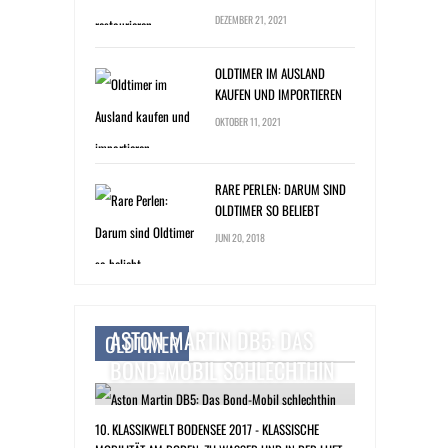
DEZEMBER 21, 2021
OLDTIMER IM AUSLAND
KAUFEN UND IMPORTIEREN
OKTOBER 11, 2021
RARE PERLEN: DARUM SIND
OLDTIMER SO BELIEBT
JUNI 20, 2018
ASTON MARTIN DB5: DAS
OLDTIMER
BOND-MOBIL SCHLECHTHIN
10. KLASSIKWELT BODENSEE 2017 - KLASSISCHE