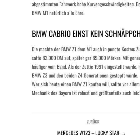
abgestimmten Fahrwerk hohe Kurvengeschwindigkeiten. D
BMW M1 natürlich alle Ehre.
BMW CABRIO EINST KEIN SCHNÄPPC
Die machte der BMW Z1 dem M1 auch in puncto Kosten: Zu
satte 83.000 DM auf, später gar 89.000 Märker. Mit gena
häufiger vom Band. Als der Zettie 1991 eingestellt wurde, h
BMW Z3 und den beiden Z4 Generationen gestopft wurde.
Wer sich heute einen BMW Z1 kaufen will, sollte vor all
Mechanik des Bayern ist robust und größtenteils auch leic
ZURÜCK
MERCEDES W123 – LUCKY STAR →