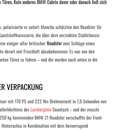
 Türen. Kein anderes BMW Cabrio davor oder danach ließ sich
, polarisierte er sofort: Manche schätzten den Roadster für
 Kunststoffkarosserie, die über dem verzinkten Stahlchassis
hme einiger alter britischer
Roadster
vom Schlage eines
to derart viel Frischluft abzubekommen: Es war von den
eten Türen zu fahren – und die wurden nach unten in die
ER VERPACKUNG
echser mit 170 PS und 222 Nm Drehmoment in 7,9 Sekunden von
 allerhöchtens der
Lamborghini
Countach – und der musste
 1250 kg kommenden BMW Z1 Roadster verschaffte der Front-
d Hinterachse in Kombination mit dem hervorragend