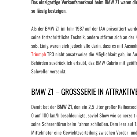
Das einzigartige Verkaufsmerkmal beim BMW Z1 waren die
so lässig besteigen.
Als der BMW Z1 im Jahr 1987 auf der IAA präsentiert wurde
seine fortschrittliche Technik, andere störten sich an der
saß. Einig waren sich jedoch alle darin, dass es mit Ausna
Triumph
TR3 nicht ansatzweise die Möglichkeit gab, im Au
Behörden ausdrücklich erlaubt, das BMW Cabrio mit geöffn
Schweller versenkt.
BMW Z1 – GROSSSERIE IN ATTRAKTIV
Damit bot der
BMW Z1
, den ein 2,5 Liter großer Reihens
0 auf 100 km/h beschleunigte, soviel Show wie seinerzeit
seine Scherentüren beim Fahren schließen. Dem leer auf
Mittelmotor eine Gewichtsverteilung zwischen Vorder- un