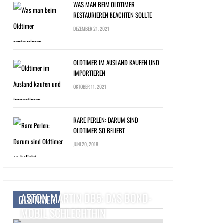
WAS MAN BEIM OLDTIMER
RESTAURIEREN BEACHTEN SOLLTE
DEZEMBER 21, 2021
OLDTIMER IM AUSLAND KAUFEN UND
IMPORTIEREN
OKTOBER 11, 2021
RARE PERLEN: DARUM SIND
OLDTIMER SO BELIEBT
JUNI 20, 2018
ASTON MARTIN DB5: DAS BOND-
OLDTIMER
MOBIL SCHLECHTHIN