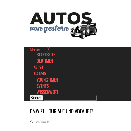
Menu
≡
╳
STARTSEITE
OLDTIMER
AB 1941
BIS 1940
YOUNGTIMER
EVENTS
WISSENWERT
BMW Z1 – TÜR AUF UND ABFAHRT!
WISSENWERT