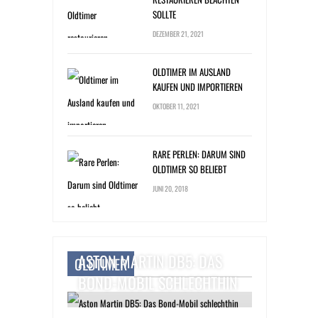
SOLLTE
DEZEMBER 21, 2021
OLDTIMER IM AUSLAND
KAUFEN UND IMPORTIEREN
OKTOBER 11, 2021
RARE PERLEN: DARUM SIND
OLDTIMER SO BELIEBT
JUNI 20, 2018
ASTON MARTIN DB5: DAS
OLDTIMER
BOND-MOBIL SCHLECHTHIN