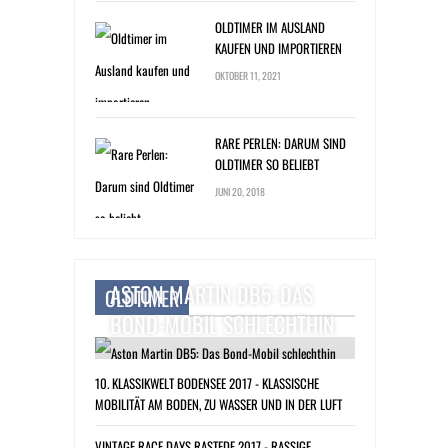
OLDTIMER IM AUSLAND
KAUFEN UND IMPORTIEREN
OKTOBER 11, 2021
RARE PERLEN: DARUM SIND
OLDTIMER SO BELIEBT
JUNI 20, 2018
ASTON MARTIN DB5: DAS
OLDTIMER
BOND-MOBIL SCHLECHTHIN
10. KLASSIKWELT BODENSEE 2017 - KLASSISCHE
MOBILITÄT AM BODEN, ZU WASSER UND IN DER LUFT
VINTAGE RACE DAYS RASTEDE 2017 - RASSIGE