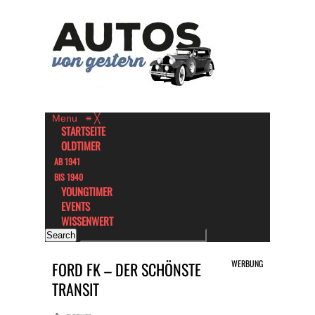
Menu
≡
╳
STARTSEITE
OLDTIMER
AB 1941
BIS 1940
YOUNGTIMER
EVENTS
WISSENWERT
WERBUNG
FORD FK – DER SCHÖNSTE
TRANSIT