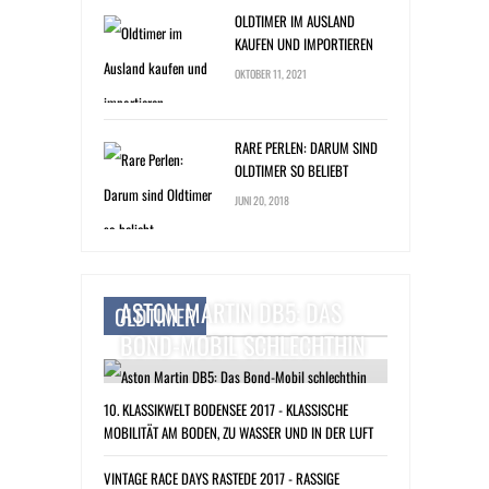
OLDTIMER IM AUSLAND
KAUFEN UND IMPORTIEREN
OKTOBER 11, 2021
RARE PERLEN: DARUM SIND
OLDTIMER SO BELIEBT
JUNI 20, 2018
ASTON MARTIN DB5: DAS
OLDTIMER
BOND-MOBIL SCHLECHTHIN
10. KLASSIKWELT BODENSEE 2017 - KLASSISCHE
MOBILITÄT AM BODEN, ZU WASSER UND IN DER LUFT
VINTAGE RACE DAYS RASTEDE 2017 - RASSIGE