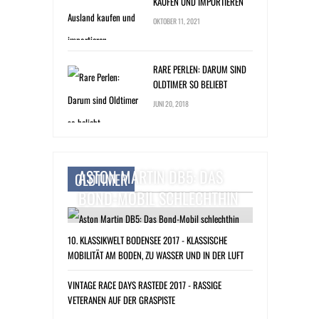
KAUFEN UND IMPORTIEREN
OKTOBER 11, 2021
RARE PERLEN: DARUM SIND
OLDTIMER SO BELIEBT
JUNI 20, 2018
ASTON MARTIN DB5: DAS
OLDTIMER
BOND-MOBIL SCHLECHTHIN
10. KLASSIKWELT BODENSEE 2017 - KLASSISCHE
MOBILITÄT AM BODEN, ZU WASSER UND IN DER LUFT
VINTAGE RACE DAYS RASTEDE 2017 - RASSIGE
VETERANEN AUF DER GRASPISTE