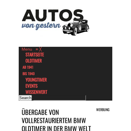
Menu
≡
╳
STARTSEITE
OLDTIMER
AB 1941
BIS 1940
YOUNGTIMER
EVENTS
WISSENWERT
WERBUNG
ÜBERGABE VON
VOLLRESTAURIERTEM BMW
OLDTIMER IN DER BMW WELT