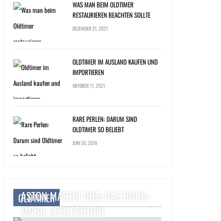
WAS MAN BEIM OLDTIMER
RESTAURIEREN BEACHTEN SOLLTE
DEZEMBER 21, 2021
OLDTIMER IM AUSLAND KAUFEN UND
IMPORTIEREN
OKTOBER 11, 2021
RARE PERLEN: DARUM SIND
OLDTIMER SO BELIEBT
JUNI 20, 2018
ASTON MARTIN DB5: DAS BOND-
OLDTIMER
MOBIL SCHLECHTHIN