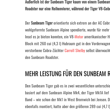
Äußerlich ist der Sunbeam Tiger kaum von einem Sunbeam 
Roadster nur eine Reihenvierer, während der Tiger V8-Gebr
Der
Sunbeam Tiger
orientierte sich extrem an der AC Cobr
wohlgeformte Sunbeam Alpine spendierte, wurde für mehr 
Insel es je bieten konnten, ein V8-
Motor
amerikanischer He
Block mit 260 cui (4,3 l) Hubraum gut in den Vorderwagen,
verstorbene Cobra-Züchter
Carroll Shelby
selbst überwacht
den Sunbeam Roadster.
MEHR LEISTUNG FÜR DEN SUNBEAM 
Den Sunbeam Tiger gab es in zwei wesentlichen unterschi
basiert auf dem Sunbeam Alpine Mk4, der Tiger Mk1A lief
Band – wie schon der Mk1 in West Bromwich bei Jensen. D
ebenfalls montiert, hatte aber den größeren 289 cui (4,7 