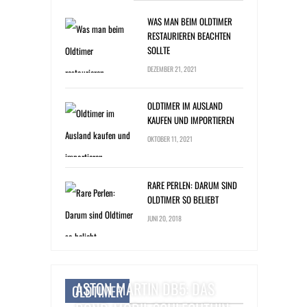
WAS MAN BEIM OLDTIMER
RESTAURIEREN BEACHTEN
SOLLTE
DEZEMBER 21, 2021
OLDTIMER IM AUSLAND
KAUFEN UND IMPORTIEREN
OKTOBER 11, 2021
RARE PERLEN: DARUM SIND
OLDTIMER SO BELIEBT
JUNI 20, 2018
ASTON MARTIN DB5: DAS
OLDTIMER