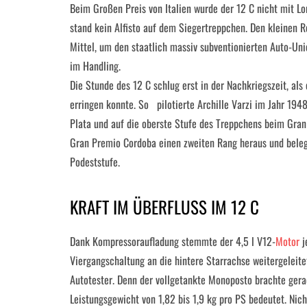
Beim Großen Preis von Italien wurde der 12 C nicht mit L
stand kein Alfisto auf dem Siegertreppchen. Den kleinen 
Mittel, um den staatlich massiv subventionierten Auto-Un
im Handling.
Die Stunde des 12 C schlug erst in der Nachkriegszeit, als
erringen konnte. So pilotierte Archille Varzi im Jahr 19
Plata und auf die oberste Stufe des Treppchens beim Gran
Gran Premio Cordoba einen zweiten Rang heraus und beleg
Podeststufe.
KRAFT IM ÜBERFLUSS IM 12 C
Dank Kompressoraufladung stemmte der 4,5 l V12-
Motor
j
Viergangschaltung an die hintere Starrachse weitergeleit
Autotester. Denn der vollgetankte Monoposto brachte ger
Leistungsgewicht von 1,82 bis 1,9 kg pro PS bedeutet. Nich