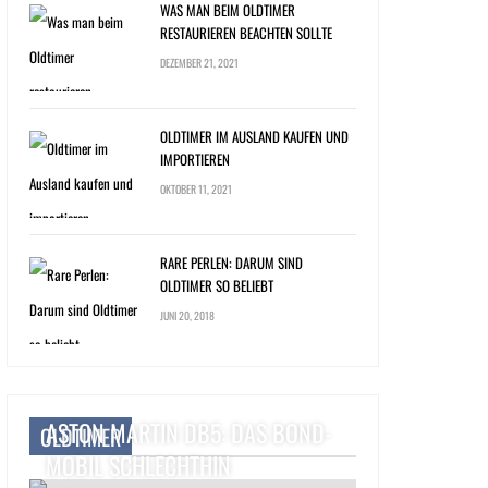
WAS MAN BEIM OLDTIMER
RESTAURIEREN BEACHTEN SOLLTE
DEZEMBER 21, 2021
OLDTIMER IM AUSLAND KAUFEN UND
IMPORTIEREN
OKTOBER 11, 2021
RARE PERLEN: DARUM SIND
OLDTIMER SO BELIEBT
JUNI 20, 2018
ASTON MARTIN DB5: DAS BOND-
OLDTIMER
MOBIL SCHLECHTHIN