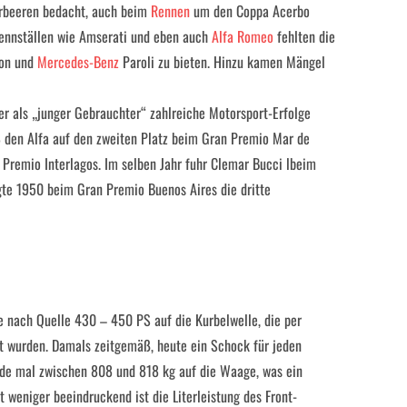
orbeeren bedacht, auch beim
Rennen
um den Coppa Acerbo
Rennställen wie Amserati und eben auch
Alfa Romeo
fehlten die
ion und
Mercedes-Benz
Paroli zu bieten. Hinzu kamen Mängel
 er als „junger Gebrauchter“ zahlreiche Motorsport-Erfolge
48 den Alfa auf den zweiten Platz beim Gran Premio Mar de
 Premio Interlagos. Im selben Jahr fuhr Clemar Bucci lbeim
te 1950 beim Gran Premio Buenos Aires die dritte
e nach Quelle 430 – 450 PS auf die Kurbelwelle, die per
et wurden. Damals zeitgemäß, heute ein Schock für jeden
ade mal zwischen 808 und 818 kg auf die Waage, was ein
t weniger beeindruckend ist die Literleistung des Front-