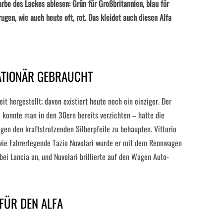
rbe des Lackes ablesen: Grün für Großbritannien, blau für
trugen, wie auch heute oft, rot. Das kleidet auch diesen Alfa
LATIONÄR GEBRAUCHT
t hergestellt; davon existiert heute noch ein einziger. Der
 konnte man in den 30ern bereits verzichten – hatte die
gen den kraftstrotzenden Silberpfeile zu behaupten. Vittorio
 wie Fahrerlegende Tazio Nuvolari wurde er mit dem Rennwagen
bei Lancia an, und Nuvolari brillierte auf den Wagen Auto-
 FÜR DEN ALFA