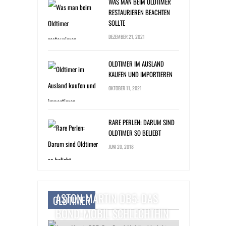
WAS MAN BEIM OLDTIMER
RESTAURIEREN BEACHTEN
SOLLTE
DEZEMBER 21, 2021
OLDTIMER IM AUSLAND
KAUFEN UND IMPORTIEREN
OKTOBER 11, 2021
RARE PERLEN: DARUM SIND
OLDTIMER SO BELIEBT
JUNI 20, 2018
ASTON MARTIN DB5: DAS
OLDTIMER
BOND-MOBIL SCHLECHTHIN