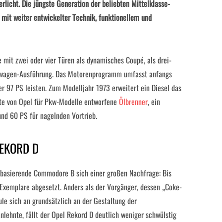
rlicht. Die jüngste Generation der beliebten Mittelklasse-
 mit weiter entwickelter Technik, funktionellem und
mit zwei oder vier Türen als dynamisches Coupé, als drei-
ferwagen-Ausführung. Das Motorenprogramm umfasst anfangs
er 97 PS leisten. Zum Modelljahr 1973 erweitert ein Diesel das
ste von Opel für Pkw-Modelle entworfene
Ölbrenner
, ein
nd 60 PS für nagelnden Vortrieb.
REKORD D
basierende Commodore B sich einer großen Nachfrage: Bis
Exemplare abgesetzt. Anders als der Vorgänger, dessen „Coke-
le sich an grundsätzlich an der Gestaltung der
lehnte, fällt der Opel Rekord D deutlich weniger schwülstig