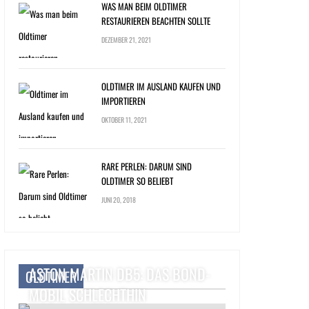
WAS MAN BEIM OLDTIMER
RESTAURIEREN BEACHTEN SOLLTE
DEZEMBER 21, 2021
OLDTIMER IM AUSLAND KAUFEN UND
IMPORTIEREN
OKTOBER 11, 2021
RARE PERLEN: DARUM SIND
OLDTIMER SO BELIEBT
JUNI 20, 2018
ASTON MARTIN DB5: DAS BOND-
OLDTIMER
MOBIL SCHLECHTHIN