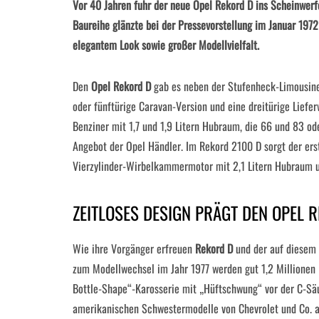
Vor 40 Jahren fuhr der neue Opel Rekord D ins Scheinwerfe
Baureihe glänzte bei der Pressevorstellung im Januar 1972
elegantem Look sowie großer Modellvielfalt.
Den
Opel Rekord D
gab es neben der Stufenheck-Limousine 
oder fünftürige Caravan-Version und eine dreitürige Lie
Benziner mit 1,7 und 1,9 Litern Hubraum, die 66 und 83 od
Angebot der Opel Händler. Im Rekord 2100 D sorgt der er
Vierzylinder-Wirbelkammermotor mit 2,1 Litern Hubraum u
ZEITLOSES DESIGN PRÄGT DEN OPEL 
Wie ihre Vorgänger erfreuen
Rekord D
und der auf diesem 
zum Modellwechsel im Jahr 1977 werden gut 1,2 Millionen 
Bottle-Shape“-Karosserie mit „Hüftschwung“ vor der C-Säu
amerikanischen Schwestermodelle von Chevrolet und Co. an