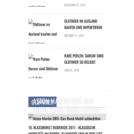
DEZEMBER 21, 2021
OLDTIMER IM AUSLAND
KAUFEN UND IMPORTIEREN
OKTOBER 11, 2021
RARE PERLEN: DARUM SIND
OLDTIMER SO BELIEBT
JUNI 20, 2018
ASTON MARTIN DB5: DAS
OLDTIMER
BOND-MOBIL SCHLECHTHIN
10. KLASSIKWELT BODENSEE 2017 - KLASSISCHE
MOBILITÄT AM BODEN, ZU WASSER UND IN DER LUFT