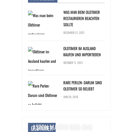
WAS MAN BEIM OLDTIMER
RESTAURIEREN BEACHTEN
SOLLTE
DEZEMBER 21, 2021
OLDTIMER IM AUSLAND
KAUFEN UND IMPORTIEREN
OKTOBER 11, 2021
RARE PERLEN: DARUM SIND
OLDTIMER SO BELIEBT
JUNI 20, 2018
ASTON MARTIN DB5: DAS
OLDTIMER