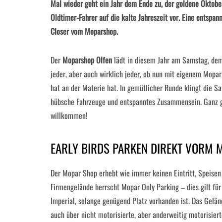
Mal wieder geht ein Jahr dem Ende zu, der goldene Oktober
Oldtimer-Fahrer auf die kalte Jahreszeit vor. Eine entspan
Closer vom Moparshop.
Der
Moparshop Olfen
lädt in diesem Jahr am Samstag, dem
jeder, aber auch wirklich jeder, ob nun mit eigenem Mop
hat an der Materie hat. In gemütlicher Runde klingt die S
hübsche Fahrzeuge und entspanntes Zusammensein. Ganz gl
willkommen!
EARLY BIRDS PARKEN DIREKT VORM
Der Mopar Shop erhebt wie immer keinen Eintritt, Speisen
Firmengelände herrscht Mopar Only Parking – dies gilt f
Imperial, solange genügend Platz vorhanden ist. Das Gelä
auch über nicht motorisierte, aber anderweitig motorisie