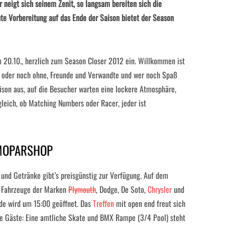
 neigt sich seinem Zenit, so langsam bereiten sich die
nte Vorbereitung auf das Ende der Saison bietet der Season
 20.10., herzlich zum Season Closer 2012 ein. Willkommen ist
ar oder noch ohne, Freunde und Verwandte und wer noch Spaß
aison aus, auf die Besucher warten eine lockere Atmosphäre,
eich, ob Matching Numbers oder Racer, jeder ist
 MOPARSHOP
 und Getränke gibt’s preisgünstig zur Verfügung. Auf dem
ür Fahrzeuge der Marken
Plymouth
, Dodge, De Soto,
Chrysler
und
nde wird um 15:00 geöffnet. Das
Treffen
mit open end freut sich
rte Gäste: Eine amtliche Skate und BMX Rampe (3/4 Pool) steht