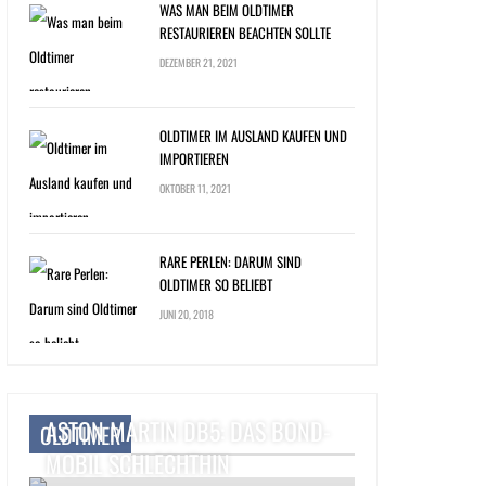
WAS MAN BEIM OLDTIMER
RESTAURIEREN BEACHTEN SOLLTE
DEZEMBER 21, 2021
OLDTIMER IM AUSLAND KAUFEN UND
IMPORTIEREN
OKTOBER 11, 2021
RARE PERLEN: DARUM SIND
OLDTIMER SO BELIEBT
JUNI 20, 2018
ASTON MARTIN DB5: DAS BOND-
OLDTIMER
MOBIL SCHLECHTHIN