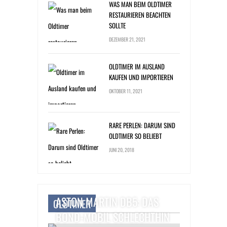
WAS MAN BEIM OLDTIMER
RESTAURIEREN BEACHTEN
SOLLTE
DEZEMBER 21, 2021
OLDTIMER IM AUSLAND
KAUFEN UND IMPORTIEREN
OKTOBER 11, 2021
RARE PERLEN: DARUM SIND
OLDTIMER SO BELIEBT
JUNI 20, 2018
ASTON MARTIN DB5: DAS
OLDTIMER
BOND-MOBIL SCHLECHTHIN