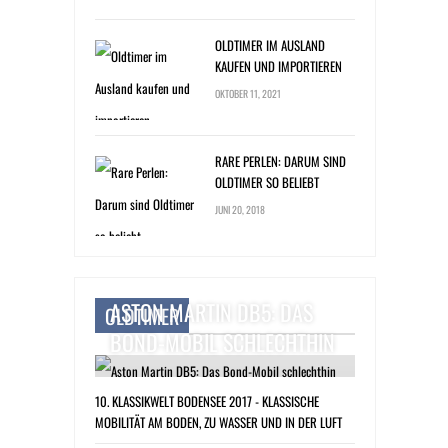
OLDTIMER IM AUSLAND
KAUFEN UND IMPORTIEREN
OKTOBER 11, 2021
RARE PERLEN: DARUM SIND
OLDTIMER SO BELIEBT
JUNI 20, 2018
ASTON MARTIN DB5: DAS
OLDTIMER
BOND-MOBIL SCHLECHTHIN
10. KLASSIKWELT BODENSEE 2017 - KLASSISCHE
MOBILITÄT AM BODEN, ZU WASSER UND IN DER LUFT