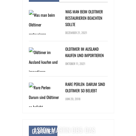
WAS MAN BEIM OLDTIMER
RESTAURIEREN BEACHTEN
SOLLTE
DEZEMBER 21, 2021
OLDTIMER IM AUSLAND
KAUFEN UND IMPORTIEREN
OKTOBER 11, 2021
RARE PERLEN: DARUM SIND
OLDTIMER SO BELIEBT
JUNI 20, 2018
ASTON MARTIN DB5: DAS
OLDTIMER