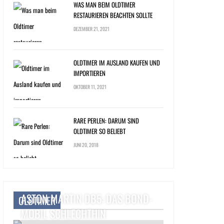
WAS MAN BEIM OLDTIMER
RESTAURIEREN BEACHTEN SOLLTE
DEZEMBER 21, 2021
OLDTIMER IM AUSLAND KAUFEN UND
IMPORTIEREN
OKTOBER 11, 2021
RARE PERLEN: DARUM SIND
OLDTIMER SO BELIEBT
JUNI 20, 2018
ASTON MARTIN DB5: DAS BOND-
OLDTIMER
MOBIL SCHLECHTHIN