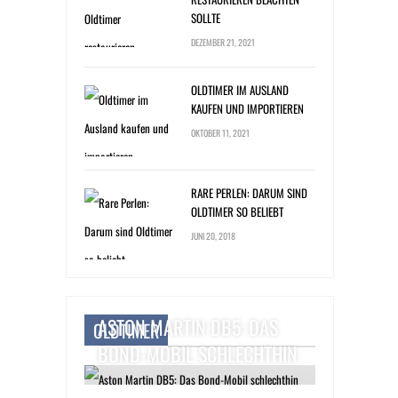
SOLLTE
DEZEMBER 21, 2021
OLDTIMER IM AUSLAND
KAUFEN UND IMPORTIEREN
OKTOBER 11, 2021
RARE PERLEN: DARUM SIND
OLDTIMER SO BELIEBT
JUNI 20, 2018
ASTON MARTIN DB5: DAS
OLDTIMER
BOND-MOBIL SCHLECHTHIN