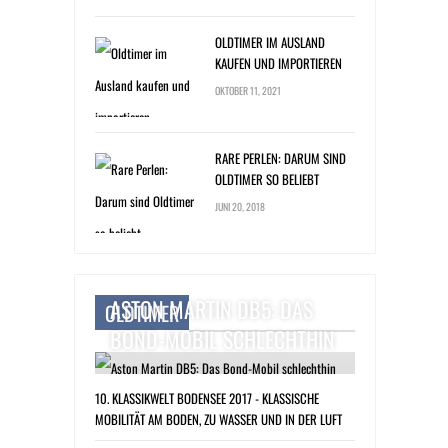
OLDTIMER IM AUSLAND
KAUFEN UND IMPORTIEREN
OKTOBER 11, 2021
RARE PERLEN: DARUM SIND
OLDTIMER SO BELIEBT
JUNI 20, 2018
ASTON MARTIN DB5: DAS
OLDTIMER
BOND-MOBIL SCHLECHTHIN
10. KLASSIKWELT BODENSEE 2017 - KLASSISCHE
MOBILITÄT AM BODEN, ZU WASSER UND IN DER LUFT