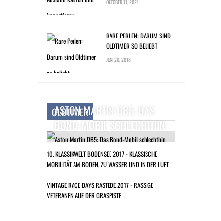
OKTOBER 11, 2021
RARE PERLEN: DARUM SIND
OLDTIMER SO BELIEBT
JUNI 20, 2018
ASTON MARTIN DB5: DAS
OLDTIMER
BOND-MOBIL SCHLECHTHIN
10. KLASSIKWELT BODENSEE 2017 - KLASSISCHE
MOBILITÄT AM BODEN, ZU WASSER UND IN DER LUFT
VINTAGE RACE DAYS RASTEDE 2017 - RASSIGE
VETERANEN AUF DER GRASPISTE