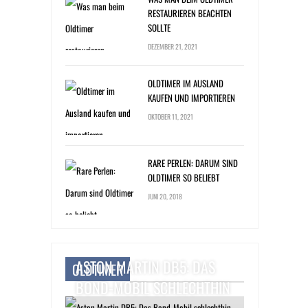
RESTAURIEREN BEACHTEN
SOLLTE
DEZEMBER 21, 2021
OLDTIMER IM AUSLAND
KAUFEN UND IMPORTIEREN
OKTOBER 11, 2021
RARE PERLEN: DARUM SIND
OLDTIMER SO BELIEBT
JUNI 20, 2018
ASTON MARTIN DB5: DAS
OLDTIMER
BOND-MOBIL SCHLECHTHIN