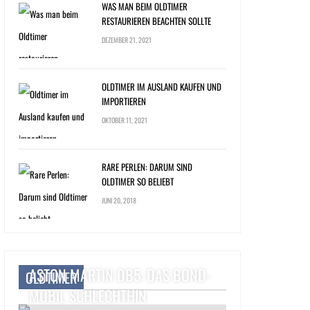
WAS MAN BEIM OLDTIMER
RESTAURIEREN BEACHTEN SOLLTE
DEZEMBER 21, 2021
OLDTIMER IM AUSLAND KAUFEN UND
IMPORTIEREN
OKTOBER 11, 2021
RARE PERLEN: DARUM SIND
OLDTIMER SO BELIEBT
JUNI 20, 2018
ASTON MARTIN DB5: DAS BOND-
OLDTIMER
MOBIL SCHLECHTHIN