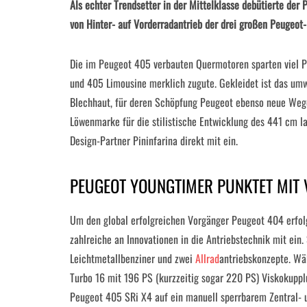
Als echter Trendsetter in der Mittelklasse debütierte de
von Hinter- auf Vorderradantrieb der drei großen Peugeot-
Die im Peugeot 405 verbauten Quermotoren sparten viel 
und 405 Limousine merklich zugute. Gekleidet ist das um
Blechhaut, für deren Schöpfung Peugeot ebenso neue Wege
Löwenmarke für die stilistische Entwicklung des 441 cm l
Design-Partner Pininfarina direkt mit ein.
PEUGEOT YOUNGTIMER PUNKTET MIT 
Um den global erfolgreichen Vorgänger Peugeot 404 erfol
zahlreiche an Innovationen in die Antriebstechnik mit ein.
Leichtmetallbenziner und zwei
Allrad
antriebskonzepte. W
Turbo 16 mit 196 PS (kurzzeitig sogar 220 PS) Viskokuppl
Peugeot 405 SRi X4 auf ein manuell sperrbarem Zentral- u