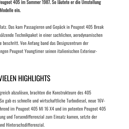
r Peugeot 405 im Sommer 1987. So läutete er die Umstellung
Modelle ein.
Platz. Das kam Passagieren und Gepäck in Peugeot 405 Break
wälzende Technikpaket in einer sachlichen, aerodynamischen
 beschritt. Von Anfang band das Designzentrum der
angen Peugeot Youngtimer seinen italienischen Exterieur-
VIELEN HIGHLIGHTS
greich abzulösen, brachten die Konstrukteure des 405
 So gab es schnelle und wirtschaftliche Turbodiesel, neue 16V-
ährend im Peugeot 405 MI 16 X4 und im potenten Peugeot 405
ung und Torsendifferenzial zum Einsatz kamen, setzte der
nd Hinterachsdifferenzial.