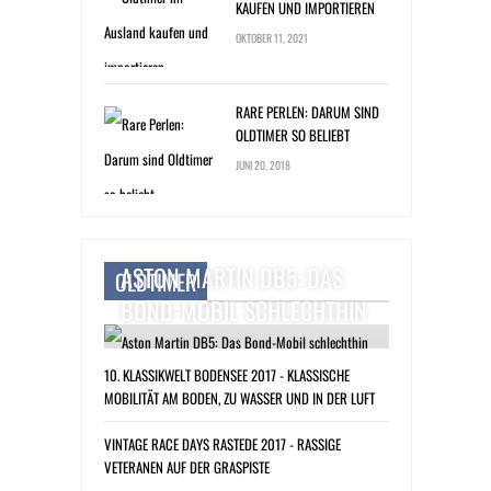
KAUFEN UND IMPORTIEREN
OKTOBER 11, 2021
RARE PERLEN: DARUM SIND
OLDTIMER SO BELIEBT
JUNI 20, 2018
ASTON MARTIN DB5: DAS
OLDTIMER
BOND-MOBIL SCHLECHTHIN
10. KLASSIKWELT BODENSEE 2017 - KLASSISCHE
MOBILITÄT AM BODEN, ZU WASSER UND IN DER LUFT
VINTAGE RACE DAYS RASTEDE 2017 - RASSIGE
VETERANEN AUF DER GRASPISTE