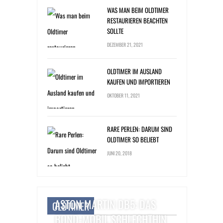
WAS MAN BEIM OLDTIMER
RESTAURIEREN BEACHTEN
SOLLTE
DEZEMBER 21, 2021
OLDTIMER IM AUSLAND
KAUFEN UND IMPORTIEREN
OKTOBER 11, 2021
RARE PERLEN: DARUM SIND
OLDTIMER SO BELIEBT
JUNI 20, 2018
ASTON MARTIN DB5: DAS
OLDTIMER
BOND-MOBIL SCHLECHTHIN