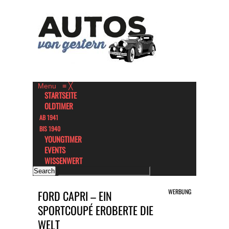
Menu
≡
╳
STARTSEITE
OLDTIMER
AB 1941
BIS 1940
YOUNGTIMER
EVENTS
WISSENWERT
WERBUNG
FORD CAPRI – EIN
SPORTCOUPÉ EROBERTE DIE
WELT