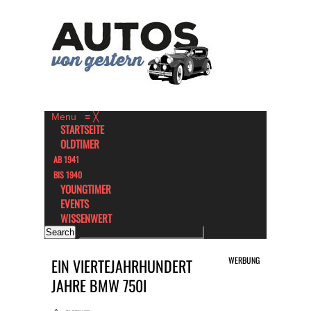
Menu
≡
╳
STARTSEITE
OLDTIMER
AB 1941
BIS 1940
YOUNGTIMER
EVENTS
WISSENWERT
WERBUNG
EIN VIERTEJAHRHUNDERT
JAHRE BMW 750I